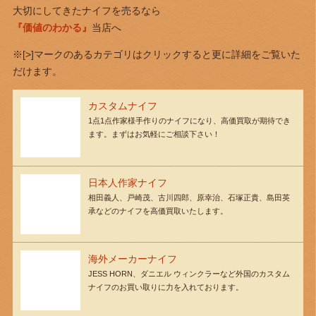
大切にしてきたナイフを売るなら
『価値のわかる』
当店へ
※[>]マークのあるカテゴリはクリックすると更に詳細をご覧いた
だけます。
カスタムナイフ
1点1点作家様手作りのナイフになり、高価買取が期待でき
ます。まずはお気軽にご相談下さい！
日本人作家ナイフ
相田義人、戸崎茂、古川四郎、原幸治、石塚正貴、島田英
承などのナイフを高価買取いたします。
海外メーカーナイフ
JESS HORN、ダニエル ウィンクラーなど外国のカスタム
ナイフのお買い取りに力を入れております。