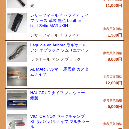
光
11,000
円
レザーフィールド セフィア ナイ
フ ケース 革製 黒色 Leather
field-Sefia MARUKIN
レザーフィールド セフィア
1,300
円
Laguiole en Aubrac ラギオール
アン オブラック ソムリエナイフ
ラギオール アン オブラック
8,000
円
AL MAR アルマー 馬國森 カスタ
ムナイフ
12,000
円
HAUGRUD ナイフ ノルウェー
錫製
5,000
円
VICTORINOX ワークチャンプ
XL サバイバルナイフ マルチツー
ル