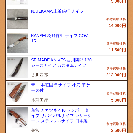
9,000
円
N.UEKAMA 上釜信行 ナイフ
14,000
円
KANSEI 松野寛生 ナイフ COV-
15
11,500
円
SF MADE KNIVES 古川四郎 120
シースナイフ カスタムナイフ
古川四郎
212,000
円
青一 本荘国行 ナイフ 小刀 革ケ
ース付
本荘国行
5,800
円
兼常 カネツネ 440 ランボー タ
イプ サバイバルナイフ レザーシ
ース ステンレスナイフ 日本製
兼常
2,500
円