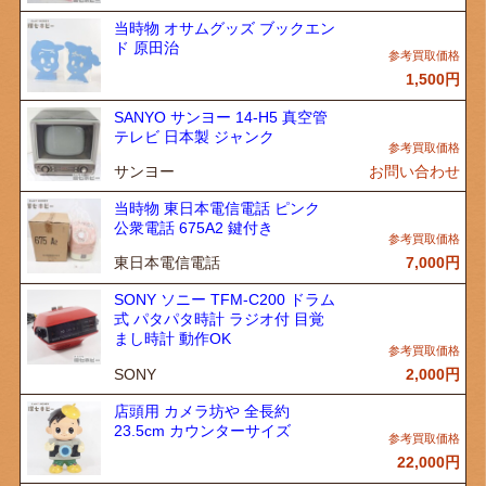
当時物 オサムグッズ ブックエン
ド 原田治
1,500
円
SANYO サンヨー 14-H5 真空管
テレビ 日本製 ジャンク
サンヨー
お問い合わせ
当時物 東日本電信電話 ピンク
公衆電話 675A2 鍵付き
東日本電信電話
7,000
円
SONY ソニー TFM-C200 ドラム
式 パタパタ時計 ラジオ付 目覚
まし時計 動作OK
SONY
2,000
円
店頭用 カメラ坊や 全長約
23.5cm カウンターサイズ
22,000
円