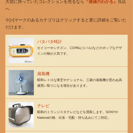
大切に持っていたコレクションを売るなら
『価値のわかる』
当店
へ
※[>]マークのあるカテゴリはクリックすると更に詳細をご覧いた
だけます。
パタパタ時計
セイコーやシチズン、COPAL(コパル)などのポップなデザ
インの物が人気です。
扇風機
昭和レトロな東芝やナショナル、三菱の扇風機が思わぬ高
価買い取りになる場合があります。
テレビ
昭和のトランジスタテレビなどを買取します。SONYや
Nationalの物、出張・宅配・持ち込みにてご対応。