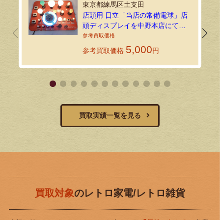
東京都練馬区土支田
店頭用 日立「当店の常備電球」店
頭ディスプレイを中野本店にて持
込買取しました
5,000
参考買取価格
円
買取実績一覧を見る
買取対象
のレトロ家電/レトロ雑貨