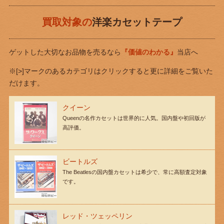
買取対象の
洋楽カセットテープ
ゲットした大切なお品物を売るなら
『価値のわかる』
当店へ
※[>]マークのあるカテゴリはクリックすると更に詳細をご覧いた
だけます。
クイーン
Queenの名作カセットは世界的に人気。国内盤や初回版が
高評価。
ビートルズ
The Beatlesの国内盤カセットは希少で、常に高額査定対象
です。
レッド・ツェッペリン