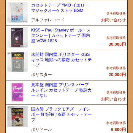
カセットテープ YMO イエロー
マジックオーケストラ BGM
アルファレコード
お問い合わせ
KISS – Paul Stanley ポール・ス
タンレー | カセットテープ 国内
盤 VCW-1625
30,000
円
未開封 国内盤 ポリスター KISS
キッス 地獄への接吻 カセットテ
ープ
ポリスター
20,000
円
見本盤 国内盤 プリンス パープ
ルレイン カセットテープ 歌詞カ
ードなし
お問い合わせ
国内盤 ブラックモアズ・レイン
ボー 虹を翔ける覇 カセットテー
プ
ポリドール
6,600
円