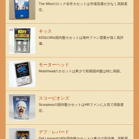
The Whoのロック名作カセットは市場流通が少なく高額査
定。
キッス
KISSの80s国内盤カセットは海外ファン需要が強く高評
価。
モーターヘッド
Motörheadのカセットは希少で初期国内盤は特に高額。
スコーピオンズ
Scorpionsの国内盤カセットはHRファンに人気で高額査
定。
デフ・レパード
Def Leppardの80s国内盤カセットは希少で高評価。宅配買