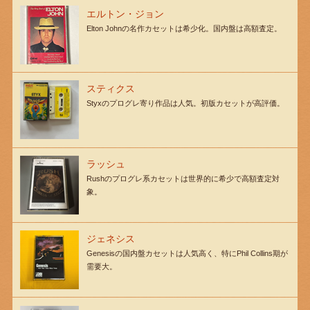
エルトン・ジョン
Elton Johnの名作カセットは希少化。国内盤は高額査定。
スティクス
Styxのプログレ寄り作品は人気。初版カセットが高評価。
ラッシュ
Rushのプログレ系カセットは世界的に希少で高額査定対
象。
ジェネシス
Genesisの国内盤カセットは人気高く、特にPhil Collins期が
需要大。