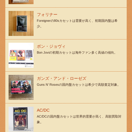
フォリナー
Foreignerの80sカセットは需要が高く、初期国内盤は希
少。
ボン・ジョヴィ
Bon Joviの初期カセットは海外ファン多く高値の傾向。
ガンズ・アンド・ローゼズ
Guns N’ Rosesの国内盤カセットは希少で高額査定対象。
AC/DC
AC/DCの国内盤カセットは世界的需要が高く、高額買取対
象。