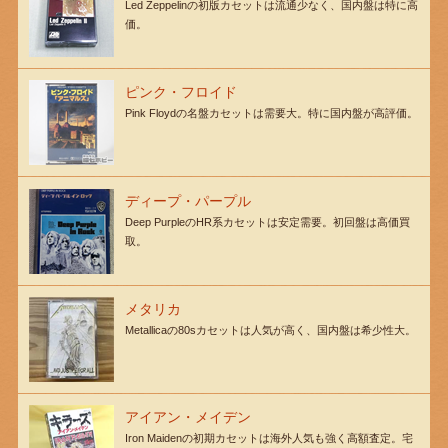
Led Zeppelinの初版カセットは流通少なく、国内盤は特に高
価。
ピンク・フロイド
Pink Floydの名盤カセットは需要大。特に国内盤が高評価。
ディープ・パープル
Deep PurpleのHR系カセットは安定需要。初回盤は高価買
取。
メタリカ
Metallicaの80sカセットは人気が高く、国内盤は希少性大。
アイアン・メイデン
Iron Maidenの初期カセットは海外人気も強く高額査定。宅