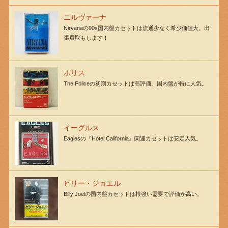
ニルヴァーナ
Nirvanaの90s国内盤カセットは流通少なく希少価値大。出
張買取もします！
ポリス
The Policeの初期カセットは高評価。国内盤が特に人気。
イーグルス
Eaglesの『Hotel California』関連カセットは安定人気。
ビリー・ジョエル
Billy Joelの国内盤カセットは根強い需要で評価が高い。