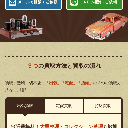
３つ
の買取方法と買取の流れ
買取手数料一切不要！
「出張」「宅配」「店頭」
の３つの買取方
法をご用意!
出張買取
宅配買取
持込買取
出張費無料！
大量整理・コレクション整理
も歓迎