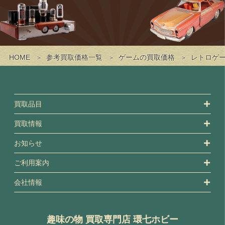
HOME
参考買取価格一覧
ゲームの買取価格
レトロゲ
買取品目
買取情報
お知らせ
ご利用案内
会社情報
趣味の物 買取専門店 環七ホビー