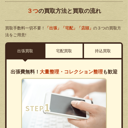
３つ
の買取方法と買取の流れ
買取手数料一切不要！
「出張」「宅配」「店頭」
の３つの買取方
法をご用意!
出張買取
宅配買取
持込買取
出張費無料！
大量整理・コレクション整理
も歓迎