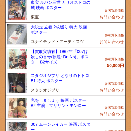
東宝 ルパン三世 カリオストロの
城 映画 ポスター
東宝
お問い合わせ
大脱走 立看 2枚綴り 特大 映画
ポスター
ユナイテッド・アーティスツ
お問い合わせ
【買取実績有】1962年「007は
殺しの番号(原題: Dr. No)」ポス
ター B2サイズ
50,000
円
スタジオジブリ となりのトトロ
B1 特大 ポスター
スタジオジブリ
お問い合わせ
恋をしましょう 映画 ポスター
B2 主演：マリリン・モンロー
お問い合わせ
007 ムーンレイカー 映画 ポスタ
ー