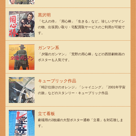
黒沢明
「七人の侍」「用心棒」「生きる」など。珍しいデザイン
の物、出張買い取り・宅配買取サービスのご利用が可能で
す。
ガンマン系
「夕陽のガンマン」「荒野の用心棒」などの西部劇映画の
ポスターも人気です。
キューブリック作品
「時計仕掛けのオレンジ」「シャイニング」「2001年宇宙
の旅」などのスタンリー・キューブリック作品
立て看板
劇場用の2枚綴の大型ポスター通称「立看」を対応致しま
す。