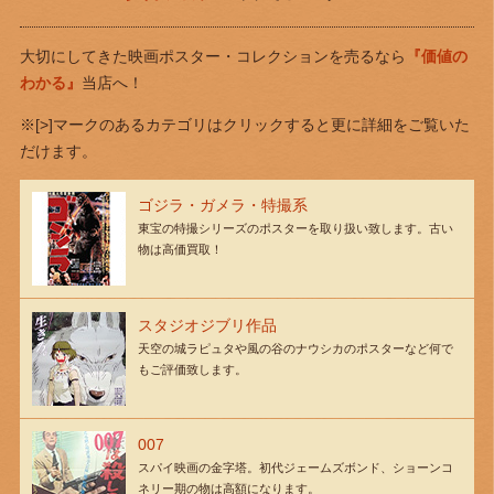
大切にしてきた映画ポスター・コレクションを売るなら
『価値の
わかる』
当店へ！
※[>]マークのあるカテゴリはクリックすると更に詳細をご覧いた
だけます。
ゴジラ・ガメラ・特撮系
東宝の特撮シリーズのポスターを取り扱い致します。古い
物は高価買取！
スタジオジブリ作品
天空の城ラピュタや風の谷のナウシカのポスターなど何で
もご評価致します。
007
スパイ映画の金字塔。初代ジェームズボンド、ショーンコ
ネリー期の物は高額になります。